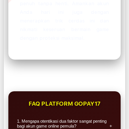
penuh tanpa henti. Amankan akun
Anda hari ini juga dengan
menerapkan trik cerdas ini dan
nikmati keseruan bermain game
dengan proteksi maksimal.
FAQ PLATFORM GOPAY17
1. Mengapa otentikasi dua faktor sangat penting
bagi akun game online pemula?