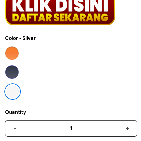
Color
- Silver
Quantity
Decrease
Incr
quantity
quant