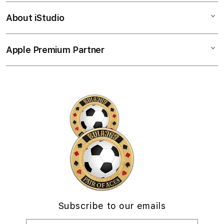
u
Corporate
Watch
About iStudio
m
My Account
Demo Sessions
Music
n
Collection & Delivery
Elush Service Provider
a
TV & Home
Apple Premium Partner
About Us
Returns & Exchanges
c
Financing Options
Accessories
c
Find an iStudio near you
Contact Us
Trade-in
o
Offers
Why Shop at iStudio
FAQ
r
Travellers Reservation
Elush Corporate Website
d
Privacy Policy
i
Site Terms of Use
o
n
Subscribe to our emails