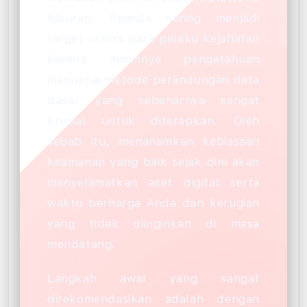
hiburan. Pemula sering menjadi
target utama para pelaku kejahatan
karena minimnya pengetahuan
mengenai metode perlindungan data
dasar yang sebenarnya sangat
krusial untuk diterapkan. Oleh
sebab itu, menanamkan kebiasaan
keamanan yang baik sejak dini akan
menyelamatkan aset digital serta
waktu berharga Anda dari kerugian
yang tidak diinginkan di masa
mendatang.
Langkah awal yang sangat
direkomendasikan adalah dengan